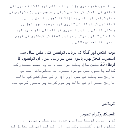
یہ تنصیب خطرے میں پڑنے والے انڈس اور گنگا کے دریائی
ڈولفن کی زندگی کی عکاسی کرتی ہے، جس میں بڑے کینوس کی
فوٹوگرافی اور امیج ساؤنڈ کا تجربہ شامل ہے۔ یہ
ڈولفنوں کی ارتقائی تاریخ اور موجودہ چیلنجز پر
روشنی ڈالتی ہے اور ناظرین کو انسانی اثرات پر غور
کرنے کی ترغیب دیتی ہے، اور تحفظ کی کوششوں کی فوری
نوعیت کا احساس دلاتی ہے۔
نوٹ: انڈس اور گنگا کے دریائی ڈولفنیں کئی ملین سال سے
اندھیرے، کیچڑ بھرے پانیوں میں تیر رہی ہیں۔ ان ڈولفنوں کا
ارتقاء 25 ملین سال پہلے ہوا تھا، جب وہ تتیس سمندر کے
گدلے پانیوں میں موجود تھیں۔ یہ مخلوقات انسانی
تاریخ سے پہلے کی ہیں اور آج ان کی نسل کشی کی حالیہ
تاریخ ہمیں ان کی حالت پر غور کرنے پر مجبور کرتی ہے۔
کریڈٹس
اسپیکٹروگرام تصویر:
ڈی، ایم۔، کرشنا سوامی، جے۔، موریسکا، ٹی۔، اور
کلکر، این۔ “کشتیوں کے شور اور کم گہرائی کے تعامل کے