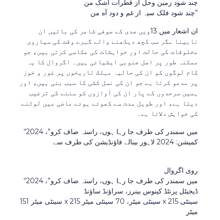
چند شود زمین وحل از قطرات اشک من
چند شود فلک سیہ از غم و دود آه من”
ان اشعار میں 13ویں صدی کے صوفی شاعر کی باتیں ان
نابینا مگر سب کچھ دیکھنے والے گہرے وقت کی سیاروی
مخلوقات کی حالت اور خواہشات کی عکاسی کرتی ہیں، جو
ممکنہ طور پر اصل جنوبی ایشیائی ہیں۔ اگروال کا یہ
کام لوگوں کو ان کی حالیہ مہلک تاریخوں پر غور و خوز
پر مدعو کرتا ہے جو ان کی نسل کشی کا سبب بنی ہیں، اور
ہمیں سرحدوں کے پار ان کی آوازوں کو سننے کی ترغیب
دیتا ہے، اور طویل مدت سے کھوئے ہوئے ماضی میں لوٹنے
کی خواہش دلاتا ہے۔
“میں سمندر کی طرف جا رہا ہوں، راستہ صاف کرو”، 2024
کمیشن: 2024 لاہور بینالے فاؤنڈیشن کی طرف سے
روی اگروال
“میں سمندر کی طرف جا رہا ہوں، راستہ صاف کرو”، 2024
ڈیجیٹل پرنٹڈ کینوس بینرز، سراؤنڈ ساؤنڈ
151 سینٹی میٹر x 215 سینٹی میٹر، 70 سینٹی میٹر x 215 سینٹی
میٹر