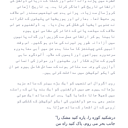
خطرے میں پڑنے والے انڈس اور گنگا کے دریائی ڈولفن کی
ارتقائی تاریخ کو اجاگر کرتا ہے۔ یہ تاریخ اڑھائی
کروڑ سال سے زیادہ پرانی ہے، جب تیتھیس سمندر اس علاقے
پر محیط تھا۔ بھارتی اور یوریشیائی پلیٹوں کے ٹکرانے
نے جنوبی ایشیا کی شکل کو بدل دیا۔ یہ ڈولفنیں، جو اس
علاقے کے میٹھے پانی کے ذخائر کی مقامی نوع ہیں،
نابینا ہو کر ارتقائی عمل سے گزریں اور گدلے پانیوں
میں آزادانہ طور پر تیرنے کی عادی ہو گئیں۔ اس وقت
انہیں کئی چیلنجز کا سامنا ہے، جن میں آبی معاہدوں،
سرحدوں، بیراجوں اور ڈیموں کے علاوہ آلودگی، ماہی
گیری کے جال، شکار اور مشینوں اور موٹرز کی انسانی
آوازوں کی وجہ سے متاثر ہونے کے مسائل شامل ہیں، جو ان
کی ایکو لوکیشن میں مداخلت کرتی ہیں۔
روی اگروال اس تنصیب کو ایک بڑے بینر کے ساتھ مزید
بڑھاتے ہیں، جس میں ڈولفنوں کو ایک بند پانی کے راستے
میں کھیلا جاتا دکھایا گیا ہے، اس کے ساتھ ایک صوتی
عنصر بھی ہے جو ڈولفنوں کی ایکو لوکیشن کے کلکس کو
رومی کے ان اشعار کے ساتھ جوڑتا ہے:
“درشکنید کوزه را، پاره کنید مشک را
جانب بحر می روم، پاک کنید راه من