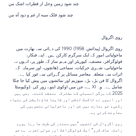
چند شود زمین وحل از قطرات اشک من
چند شود فلک سیه از غم و دود آه من
روی اگروال
روی اگروال (پیدائش: 1958) 1990 کی دہائی سے بھارت میں
ماحولیاتی امور کے ایک سرگرم کارکن ہیں۔ اپنے فنکار،
فوٹوگرافر، مصنف، کیوریٹر اور مہم ساز کے طور پر، انہوں نے
ماحولیاتی، شہری حرکیات، سماجی ڈھانچوں، اور سرمایہ کے
اثرات سے متعلقہ معاصر مسائل پر گہرائی سے غور کیا ہے۔
اگروال کا فن بڑے بڑے میوزیم اور نمائشوں میں پیش کیا جا چکا
ہے، جن میں اوکوی اینوے زور کی ڈوکیومنٹا XI شامل ہے۔ وہ
2025 کے برگن اسمبلی کے مشترکہ منعقد کنندہ بھی ہیں
اور انہوں نے ٹاکسک لنکس اور شایما فاؤنڈیشن کی بنیاد
رکھی، جو بھارت میں فن اور ماحولیاتی منصوبوں کی
معاونت کرتی ہے۔
روی اگروال کی تنصیب “میں سمندر کی طرف جا رہا ہوں،
راستہ صاف کرو” ایک فوٹوگرافک اور صوتی تجربہ ہے جو