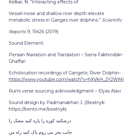
Kelkar, N. “Interacting effects of
Vessel noise and shallow river depth elevate
metabolic stress in Ganges river dolphins.”
Scientific
Reports
9, 15426 (2019)
Sound Element:
Persian Narration and Translation – Siena Fakhroddin
Ghaffari
Echolocation recordings of Gangetic River Dolphin-
https://www.youtube.com/watch?v=hXVkH_2Y2WM
)
Rumi verse sourcing acknowledgment – Elyas Alavi
Sound design by Padmanabhan J. (Beatnyk:
https://bento.me/beatnyk)
درشکنید کوزه را پاره کنید مشک را
جانب بحر می روم پاک کنید راه من