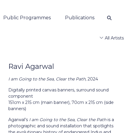
⚲
Public Programmes
Publications
All Artists
Ravi Agarwal
I am Going to the Sea, Clear the Path,
2024
Digitally printed canvas banners, surround sound
component
151cm x 215 cm (main banner), 70cm x 215 cm (side
banners)
Agarwal’s
I am Going to the Sea, Clear the Path
is a
photographic and sound installation that spotlights
the evolutionary history of endangered Indus and