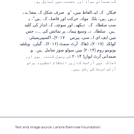
کے جسمانی مواد اور مجسمے میں تبدیل ہو۔
فنکارہ کے اپنےالفاظ میں، “وہ صرف شکل کے مشاہدے
نہیں ہیں، بلکہ مواد، حرکت اور فاصلے کے ہیں”، یہ
سب سلطانہ کے دیکھنے اور سوچنے کے انداز کی کلید
ہیں۔ سلطانہ نے وسیع پیمانے پر نمائش کی ہے، جس
میں ایف ای اے سی، پیرس ۲۰۱۷)، اکسپیریمینٹر،
کولکتہ (۲۰۱۷)، ڈھاکہ آرٹ سمٹ (۲۰۱۶)، گیلریہ ویلنٹینہ
بونومو روم (۲۰۱۴) میں سولو شوز شامل ہیں۔ وہ
صمدانی آرٹ ایوارڈ ۲۰۱۴ کی وصول کنندہ ہیں اور
ڈھاکہ میں آرٹسٹ کے زیر انتظام تنظیم، برٹو
آرٹس ٹرسٹ کی رکن ہیں۔
Text and image source: Lahore Biennale Foundation