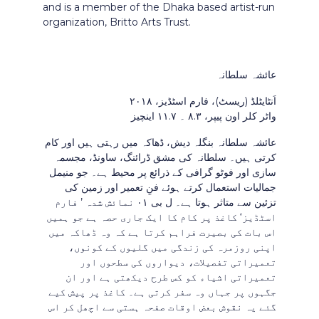
and is a member of the Dhaka based artist-run
organization, Britto Arts Trust.
عائشہ سلطانہ
اَنٹایٹلڈ (ریسٹ)، فارم اسٹڈیز، ۲۰۱۸
واٹر کلر اون پیپر، ۸.۳ ۔ ۱۱.۷ اینچیز
عائشہ سلطانہ بنگلہ دیش، ڈھاکہ میں رہتی ہیں اور کام
کرتی ہیں۔ سلطانہ کی مشق ڈرائنگ، ساونڈ، مجسمہ
سازی اور فوٹو گرافی کے ذرائع پر محیط ہے۔ جو منیمل
جمالیات استعمال کرتے ہوئے فنِ تعمیر اور زمین کی
تزئین سے متاثر ہوتا ہے۔ ل بی ۰۱ نمائش شدہ ’ فارم
اسٹڈیز‘ کاغذ پر کام کا ایک جاری حصہ ہے جو ہمیں
اس بات کی بصیرت فراہم کرتا ہے کہ وہ ڈھاکہ میں
اپنی روزمرہ کی زندگی میں گلیوں کے کونوں،
تعمیراتی تفصیلات، دیواروں کی سطحوں اور
تعمیراتی اشیاء کو کس طرح دیکھتی ہے اور ان
جگہوں پر جہاں وہ سفر کرتی ہے۔ کاغذ پر پیش کیے
گئے یہ نقوش بعض اوقات صفحہ ہستی سے اچھل کر اس