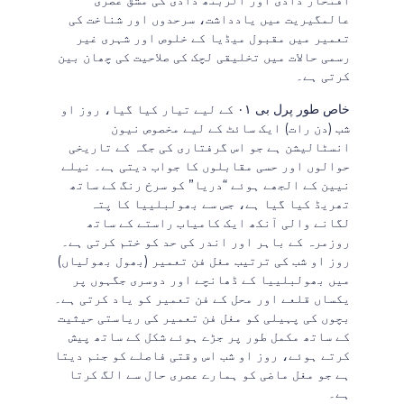
افتخار داڈی اور الزبتھ داڈی کی مشق عصری
عالمگیریت میں یادداشت، سرحدوں اور شناخت کی
تعمیر میں مقبول میڈیا کے خلوص اور شہری غیر
رسمی حالات میں تخلیقی لچک کی صلاحیت کی چھان بین
کرتی ہے۔
خاص طور پرل بی ۰۱ کے لیے تیار کیا گیا، روز او
شب (دن رات) ایک سائٹ کے لیے مخصوص نیون
انسٹالیشن ہے جو اس گرفتاری کی جگہ کے تاریخی
حوالوں اور حسی مقابلوں کا جواب دیتی ہے۔ نیلے
نیین کے الجھے ہوئے “دریا” کو سرخ رنگ کے ساتھ
تھریڈ کیا گیا ہے، جس سے بھولبلییا کا پتہ
لگانے والی آنکھ ایک کامیاب راستے کے ساتھ
روزمرہ کے باہر اور اندر کی حد کو ختم کرتی ہے۔
روز او شب کی ترتیب مغل فن تعمیر (بھول بھولیاں)
میں بھولبلییا کے ڈھانچے اور دوسری جگہوں پر
یکساں قلعے اور محل کے فن تعمیر کو یاد کرتی ہے۔
بچوں کی پہیلی کو مغل فن تعمیر کی ریاستی حیثیت
کے ساتھ مکمل طور پر جڑے ہوئے شکل کے ساتھ پیش
کرتے ہوئے، روز او شب اس وقتی فاصلے کو جنم دیتا
ہے جو مغل ماضی کو ہمارے عصری حال سے الگ کرتا
ہے۔