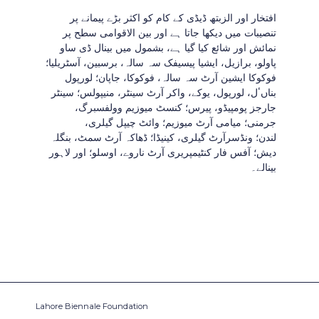
افتخار اور الزبتھ ڈیڈی کے کام کو اکثر بڑے پیمانے پر
تنصیبات میں دیکھا جاتا ہے اور بین الاقوامی سطح پر
نمائش اور شائع کیا گیا ہے، بشمول میں بینال ڈی ساو
پاولو، برازیل، ایشیا پیسیفک سہ سالہ، برسبین، آسٹریلیا؛
فوکوکا ایشین آرٹ سہ سالہ، فوکوکا، جاپان؛ لورپول
بناںٴل، لورپول، یوکے، واکر آرٹ سینٹر، منیپولس؛ سینٹر
جارجز پومپیڈو، پیرس؛ کنسٹ میوزیم وولفسبرگ،
جرمنی؛ میامی آرٹ میوزیم؛ وائٹ چیپل گیلری،
لندن؛ ونڈسرآرٹ گیلری، کینیڈا؛ ڈھاکہ آرٹ سمٹ، بنگلہ
دیش؛ آفس فار کنٹیمپریری آرٹ ناروے، اوسلو؛ اور لاہور
بینالے۔
Lahore Biennale Foundation