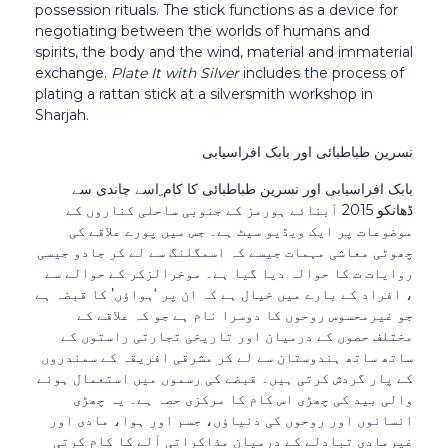
possession rituals. The stick functions as a device for
negotiating between the worlds of humans and
spirits, the body and the wind, material and immaterial
exchange.
Plate It with Silver
includes the process of
plating a rattan stick at a silversmith workshop in
Sharjah.
نسرین طباطبائی اور بابک افراسیابی
بابک افراسیابی اور نسرین طباطبائی کا کام ِاسے چاندی سے
ڈھانکو 2015 آبنائے ہورمز کے جنوبی ساحلی کناروں کے
موضوعات پر ایک ویڈیو سیٹ ہے۔ جس میں پورے علاقے کی
چھوٹی معاشی مہمات جیسے کہ اسمگلنگ سے لے کر جادو جیسی
روایات ت کا حوالہ دیا گیا ہے۔ موخرالزکر کے حوالے سے
، افراد کے بارے میں خیال ہے کہ ان پر ‘ہواؤں’ کا قبضہ ہے
جو غیرمحسوس روحوں کا دوسرا نام ہے جو کہ علاقے کے
مختلف حصوں کے درمیان اور تاریخی تجارتی راستوں کے
ساتھ ساتھ ہندوستان سے لے کر مشرقی افریقہ کے سمندروں
کے پار گردش کرتی ہیں۔ قبضے کی رسموں میں استعمال ہونے
والی بید کی چھڑی اس کام کا مرکزی حصہ ہے۔ یہ چھڑی
انسانوں اور روحوں کی دنیاؤں، جسم اور ہوا، مادی اور
غیرمادی تبادلے کے درمیان مذاکراتی آلے کا کام کرتی